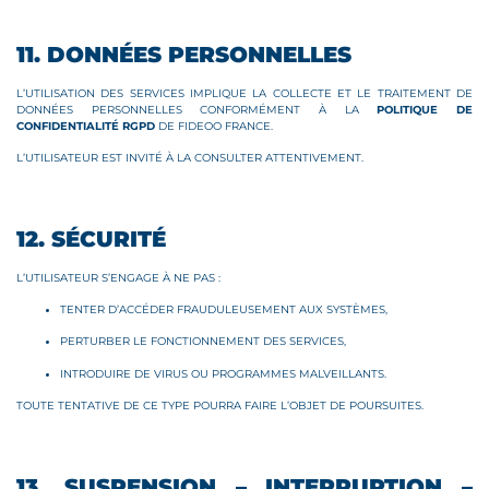
11. DONNÉES PERSONNELLES
L’UTILISATION DES SERVICES IMPLIQUE LA COLLECTE ET LE TRAITEMENT DE
DONNÉES PERSONNELLES CONFORMÉMENT À LA
POLITIQUE DE
CONFIDENTIALITÉ RGPD
DE FIDEOO FRANCE.
L’UTILISATEUR EST INVITÉ À LA CONSULTER ATTENTIVEMENT.
12. SÉCURITÉ
L’UTILISATEUR S’ENGAGE À NE PAS :
TENTER D’ACCÉDER FRAUDULEUSEMENT AUX SYSTÈMES,
PERTURBER LE FONCTIONNEMENT DES SERVICES,
INTRODUIRE DE VIRUS OU PROGRAMMES MALVEILLANTS.
TOUTE TENTATIVE DE CE TYPE POURRA FAIRE L’OBJET DE POURSUITES.
13. SUSPENSION – INTERRUPTION –